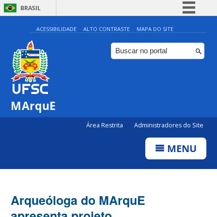
BRASIL
Simplifique!
ACESSIBILIDADE
ALTO CONTRASTE
MAPA DO SITE
Comunica BR
Participe
Acesso à informação
Legislação
MArquE
Canais
Área Restrita
Administradores do Site
MENU
Arqueóloga do MArquE
apresenta projeto