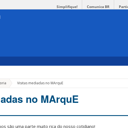
Simplifique!
Comunica BR
Parti
»
oria
Visitas mediadas no MArquE
diadas no MArquE
os são uma parte muito rica do nosso cotidiano!