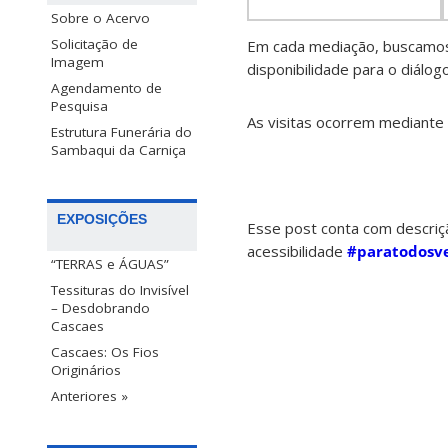
Sobre o Acervo
Solicitação de
Em cada mediação, buscamos 
Imagem
disponibilidade para o diálogo
Agendamento de
Pesquisa
As visitas ocorrem mediant
Estrutura Funerária do
Sambaqui da Carniça
EXPOSIÇÕES
Esse post conta com descri
acessibilidade
#paratodosv
“TERRAS e ÁGUAS”
Tessituras do Invisível
– Desdobrando
Cascaes
Cascaes: Os Fios
Originários
Anteriores »