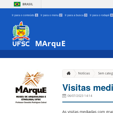
BRASIL
Ir para o conteúdo
1
Ir para o menu
2
Ir para a busca
3
Ir para o rodapé
4
MArquE
Notícias
Sem categ
Visitas me
06/07/2023 14:14
As visitas mediadas com grup