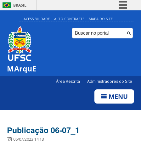
BRASIL
Simplifique!
ACESSIBILIDADE
ALTO CONTRASTE
MAPA DO SITE
Comunica BR
Participe
Acesso à informação
Legislação
MArquE
Canais
Área Restrita
Administradores do Site
MENU
Publicação 06-07_1
06/07/2023 14:13