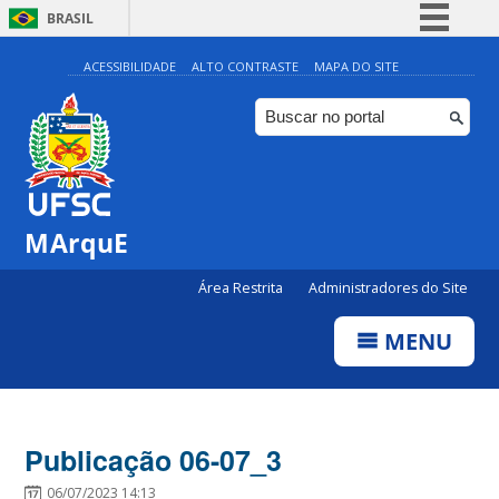
BRASIL
Simplifique!
ACESSIBILIDADE
ALTO CONTRASTE
MAPA DO SITE
Comunica BR
Participe
Acesso à informação
Legislação
MArquE
Canais
Área Restrita
Administradores do Site
MENU
Publicação 06-07_3
06/07/2023 14:13