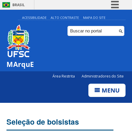
BRASIL
Simplifique!
ACESSIBILIDADE
ALTO CONTRASTE
MAPA DO SITE
Comunica BR
Participe
Acesso à informação
Legislação
MArquE
Canais
Área Restrita
Administradores do Site
MENU
Seleção de bolsistas