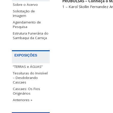
PROBOLSAS – Conheça o M
Sobre o Acervo
1 – Karol Skollin Fernandez Ar
Solicitação de
Imagem
Agendamento de
Pesquisa
Estrutura Funerária do
Sambaqui da Carniça
EXPOSIÇÕES
“TERRAS e ÁGUAS”
Tessituras do Invisível
– Desdobrando
Cascaes
Cascaes: Os Fios
Originários
Anteriores »