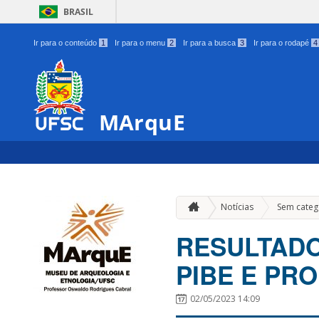
BRASIL
Ir para o conteúdo
1
Ir para o menu
2
Ir para a busca
3
Ir para o rodapé
4
MArquE
Notícias
Sem categ
RESULTADO
PIBE E PR
02/05/2023 14:09