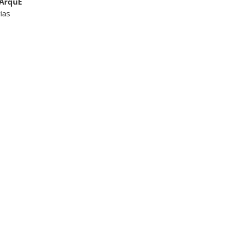
ArquE
ias