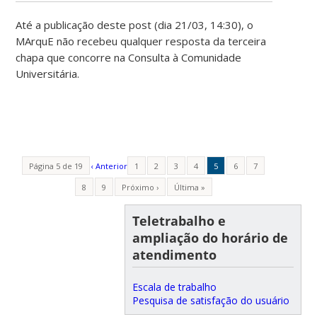
Até a publicação deste post (dia 21/03, 14:30), o
MArquE não recebeu qualquer resposta da terceira
chapa que concorre na Consulta à Comunidade
Universitária.
Página 5 de 19
‹ Anterior
1
2
3
4
5
6
7
8
9
Próximo ›
Última »
Teletrabalho e
ampliação do horário de
atendimento
Escala de trabalho
Pesquisa de satisfação do usuário