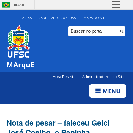
BRASIL
Simplifique!
ACESSIBILIDADE
ALTO CONTRASTE
MAPA DO SITE
Comunica BR
Participe
Acesso à informação
Legislação
MArquE
Canais
Área Restrita
Administradores do Site
MENU
Nota de pesar – faleceu Gelci
José Coelho, o Peninha