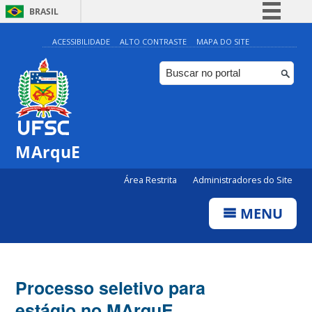
BRASIL
Simplifique!
ACESSIBILIDADE
ALTO CONTRASTE
MAPA DO SITE
Comunica BR
Participe
Acesso à informação
Legislação
MArquE
Canais
Área Restrita
Administradores do Site
MENU
Processo seletivo para
estágio no MArquE