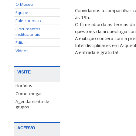
O Museu
Convidamos a compartilhar co
Equipe
às 19h.
Fale conosco
O filme aborda as teorias d
Documentos
questões da arqueologia co
institucionais
A exibição conterá com a pre
Editais
Interdisciplinares em Arqueo
Vídeos
A entrada é gratuita!
VISITE
Horários
Como chegar
Agendamento de
grupos
ACERVO