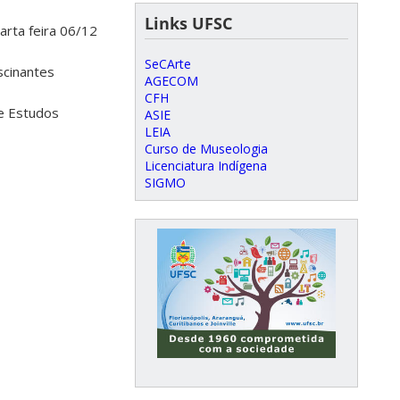
Links UFSC
arta feira 06/12
SeCArte
scinantes
AGECOM
CFH
de Estudos
ASIE
LEIA
Curso de Museologia
Licenciatura Indígena
SIGMO