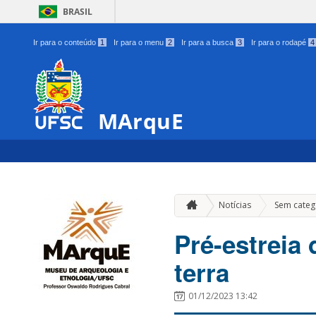
BRASIL
Ir para o conteúdo
1
Ir para o menu
2
Ir para a busca
3
Ir para o rodapé
4
MArquE
Notícias
Sem categ
Pré-estreia
terra
01/12/2023 13:42