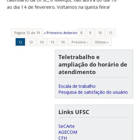
ao dia 14 de fevereiro. Voltamos na quinta feira!
Página 12 de 19
« Primeiro
‹ Anterior
8
9
10
11
12
13
14
15
16
Próximo ›
Última »
Teletrabalho e
ampliação do horário de
atendimento
Escala de trabalho
Pesquisa de satisfação do usuário
Links UFSC
SeCArte
AGECOM
CFH