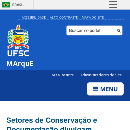
BRASIL
Simplifique!
ACESSIBILIDADE
ALTO CONTRASTE
MAPA DO SITE
Comunica BR
Participe
Acesso à informação
Legislação
MArquE
Canais
Área Restrita
Administradores do Site
MENU
Setores de Conservação e
Documentação divulgam