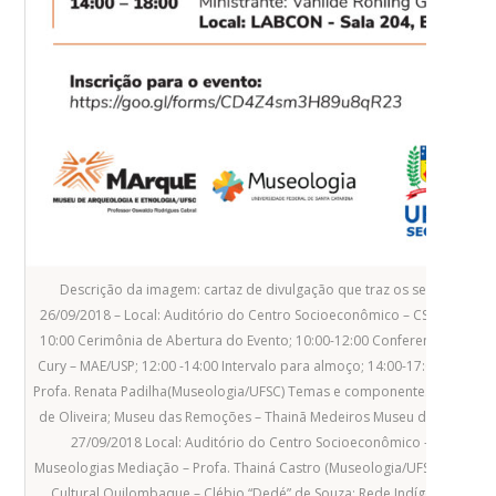
Descrição da imagem: cartaz de divulgação que traz os seguintes loca
26/09/2018 – Local: Auditório do Centro Socioeconômico – CSE – 08:30-
10:00 Cerimônia de Abertura do Evento; 10:00-12:00 Conferencia de Aber
Cury – MAE/USP; 12:00 -14:00 Intervalo para almoço; 14:00-17:00 Mesa 1
Profa. Renata Padilha(Museologia/UFSC) Temas e componentes da mesa: 
de Oliveira; Museu das Remoções – Thainã Medeiros Museu da Diversida
27/09/2018 Local: Auditório do Centro Socioeconômico – CSE 09:00
Museologias Mediação – Profa. Thainá Castro (Museologia/UFSC). Tema
Cultural Quilombaque – Clébio “Dedé” de Souza; Rede Indígena de Mem