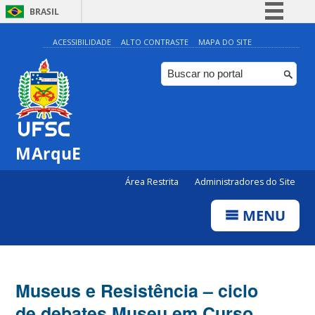
BRASIL
Simplifique!
ACESSIBILIDADE
ALTO CONTRASTE
MAPA DO SITE
Comunica BR
Participe
Acesso à informação
Legislação
MArquE
Canais
Área Restrita
Administradores do Site
MENU
Museus e Resistência – ciclo
de debates Museu em Curso