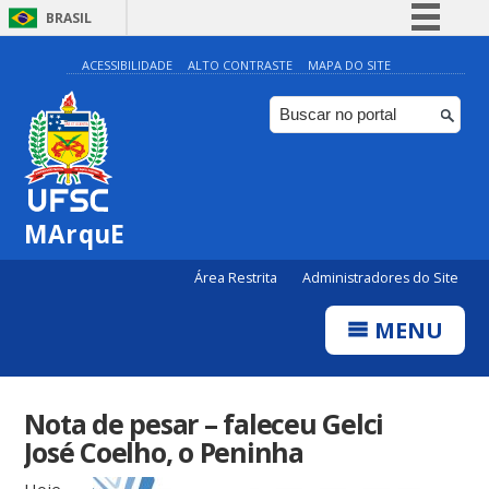
BRASIL
Simplifique!
ACESSIBILIDADE
ALTO CONTRASTE
MAPA DO SITE
Comunica BR
Participe
Acesso à informação
Legislação
MArquE
Canais
Área Restrita
Administradores do Site
MENU
Nota de pesar – faleceu Gelci
José Coelho, o Peninha