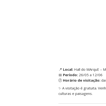
📍
Local:
Hall do MArquE – M
📅
Período:
26/05 a 12/06
🕖
Horário de visitação:
das
✨ A visitação é gratuita. Ve
culturas e paisagens.