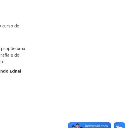
o curso de
s, propõe uma
rafia e do
te.
ando Ednei