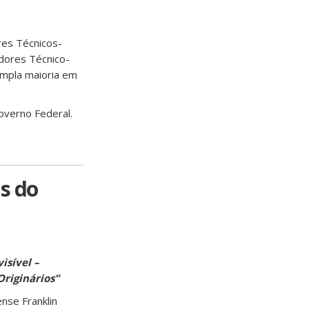
res Técnicos-
adores Técnico-
 ampla maioria em
overno Federal.
s do
isível –
Originários”
ense Franklin