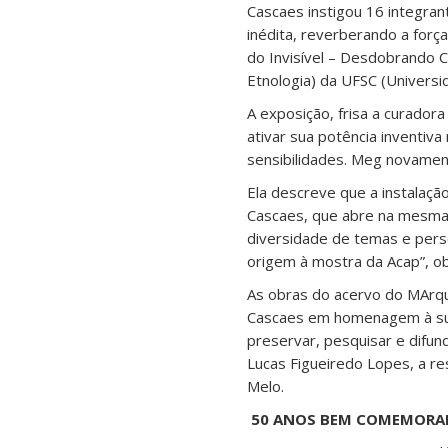
Cascaes instigou 16 integrant
inédita, reverberando a forç
do Invisível – Desdobrando 
Etnologia) da UFSC (Universid
A exposição, frisa a curad
ativar sua potência inventiv
sensibilidades. Meg novamen
Ela descreve que a instalaç
Cascaes, que abre na mesma d
diversidade de temas e perso
origem à mostra da Acap”, o
As obras do acervo do MArqu
Cascaes em homenagem à sua 
preservar, pesquisar e difun
Lucas Figueiredo Lopes, a re
Melo.
50 ANOS BEM COMEMORA