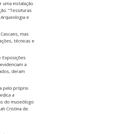
ar uma instalação
ção. “Tessituras
 Arqueologia e
 Cascaes, mas
ações, técnicas e
e Exposições
 evidenciam a
tados, deram
a pelo próprio
edica a
uras do museólogo
ah Cristina de