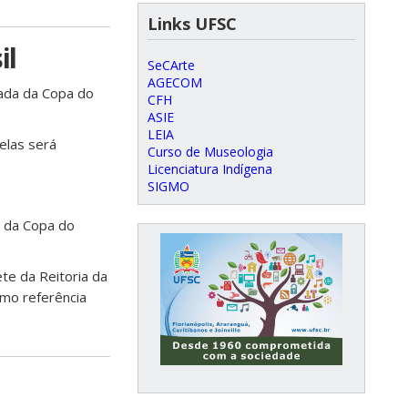
Links UFSC
il
SeCArte
AGECOM
dada da Copa do
CFH
ASIE
LEIA
elas será
Curso de Museologia
Licenciatura Indígena
SIGMO
a da Copa do
ete da Reitoria da
omo referência