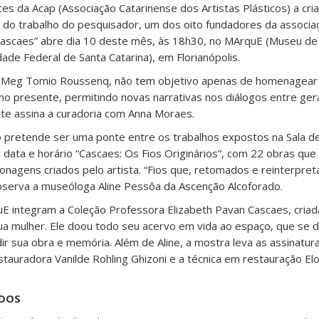
es da Acap (Associação Catarinense dos Artistas Plásticos) a cri
a do trabalho do pesquisador, um dos oito fundadores da associa
Cascaes” abre dia 10 deste mês, às 18h30, no MArquE (Museu de
ade Federal de Santa Catarina), em Florianópolis.
ora Meg Tomio Roussenq, não tem objetivo apenas de homenagear
a no presente, permitindo novas narrativas nos diálogos entre ger
te assina a curadoria com Anna Moraes.
ão pretende ser uma ponte entre os trabalhos expostos na Sala d
ata e horário “Cascaes: Os Fios Originários”, com 22 obras que
nagens criados pelo artista. “Fios que, retomados e reinterpre
bserva a museóloga Aline Pessôa da Ascenção Alcoforado.
E integram a Coleção Professora Elizabeth Pavan Cascaes, criad
mulher. Ele doou todo seu acervo em vida ao espaço, que se d
dir sua obra e memória. Além de Aline, a mostra leva as assinat
stauradora Vanilde Rohling Ghizoni e a técnica em restauração Elo
DOS