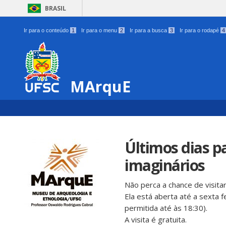
BRASIL
Ir para o conteúdo
1
Ir para o menu
2
Ir para a busca
3
Ir para o rodapé
4
MArquE
Últimos dias pa
imaginários
Não perca a chance de visitar
Ela está aberta até a sexta f
permitida até às 18:30).
A visita é gratuita.