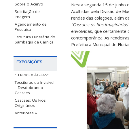
Sobre o Acervo
Nesta segunda 15 de junho d
Acolhidas pela Divisão de Mu
Solicitação de
Imagem
rendas das coleções, além d
“Cascaes: os fios imaginários
Agendamento de
Pesquisa
envolvidas, que certamente d
Estrutura Funerária do
contemporânea. As rendeiras
Sambaqui da Carniça
Prefeitura Municipal de Floria
EXPOSIÇÕES
“TERRAS e ÁGUAS”
Tessituras do Invisível
– Desdobrando
Cascaes
Cascaes: Os Fios
Originários
Anteriores »