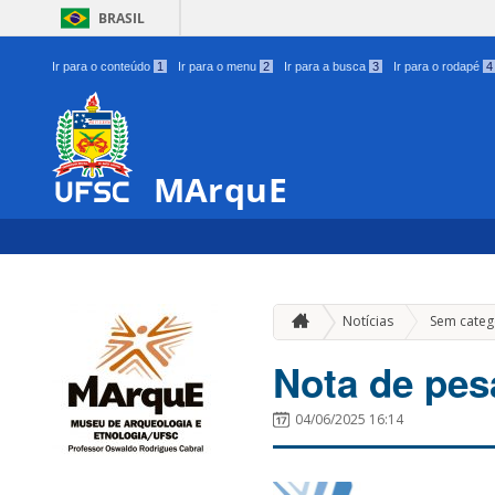
BRASIL
Ir para o conteúdo
1
Ir para o menu
2
Ir para a busca
3
Ir para o rodapé
4
MArquE
Notícias
Sem categ
Nota de pes
04/06/2025 16:14