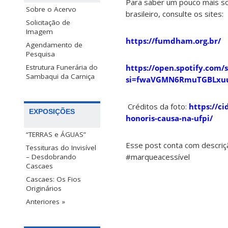
Para saber um pouco mais so
Sobre o Acervo
brasileiro, consulte os sites:
Solicitação de
Imagem
https://fumdham.org.br/
Agendamento de
Pesquisa
https://open.spotify.c
Estrutura Funerária do
Sambaqui da Carniça
si=fwaVGMN6RmuTGBLxuu
Créditos da foto:
https://c
EXPOSIÇÕES
honoris-causa-na-ufpi/
“TERRAS e ÁGUAS”
Esse post conta com descri
Tessituras do Invisível
#marqueacessível
– Desdobrando
Cascaes
Cascaes: Os Fios
Originários
Anteriores »