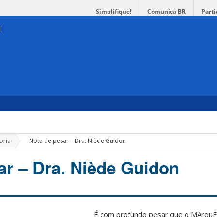
Simplifique!
Comunica BR
Parti
»
oria
Nota de pesar – Dra. Niède Guidon
ar – Dra. Niède Guidon
É com profundo pesar que o MArquE 