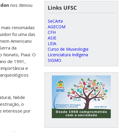
idon
nos deixou
Links UFSC
SeCArte
AGECOM
s mais renomadas
CFH
uidon foi uma das
ASIE
omem Americano
LEIA
Serra da
Curso de Museologia
o Nonato, Piauí. O
Licenciatura Indígena
SIGMO
 ano de 1991,
 importância e
s arqueológicos
atural, Niède
estruição, o
de interesse por