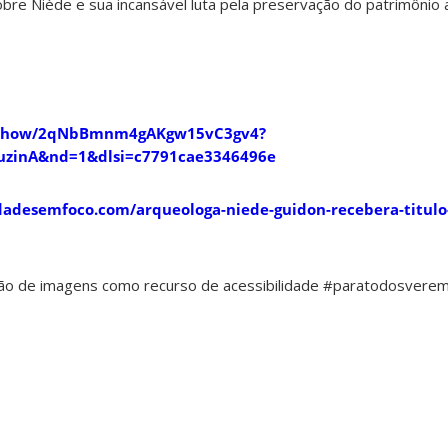
bre Niède e sua incansável luta pela preservação do patrimônio 
om/show/2qNbBmnm4gAKgw15vC3gv4?
zinA&nd=1&dlsi=c7791cae3346496e
idadesemfoco.com/arqueologa-niede-guidon-recebera-titulo
ção de imagens como recurso de acessibilidade #paratodosvere