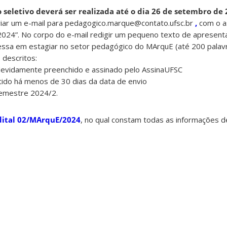
o seletivo deverá ser realizada até o dia 26 de setembro de
nviar um e-mail para pedagogico.marque@contato.ufsc.br
,
com o a
2024”. No corpo do e-mail redigir um pequeno texto de apresent
ressa em estagiar no setor pedagógico do MArquE (até 200 palav
 descritos:
evidamente preenchido e assinado pelo AssinaUFSC
tido há menos de 30 dias da data de envio
semestre 2024/2.
dital 02/MArquE/2024
, no qual constam todas as informações d