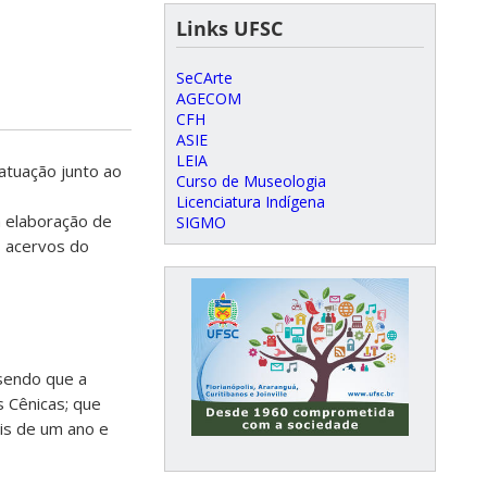
Links UFSC
SeCArte
AGECOM
CFH
ASIE
LEIA
atuação junto ao
Curso de Museologia
Licenciatura Indígena
a elaboração de
SIGMO
s acervos do
sendo que a
s Cênicas; que
is de um ano e