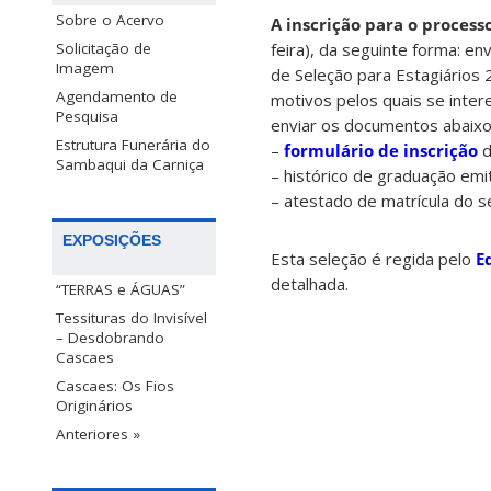
Sobre o Acervo
A inscrição para o process
feira), da seguinte forma: e
Solicitação de
Imagem
de Seleção para Estagiários 
Agendamento de
motivos pelos quais se inte
Pesquisa
enviar os documentos abaixo
Estrutura Funerária do
–
formulário de inscrição
d
Sambaqui da Carniça
– histórico de graduação emi
– atestado de matrícula do 
EXPOSIÇÕES
Esta seleção é regida pelo
E
detalhada.
“TERRAS e ÁGUAS”
Tessituras do Invisível
– Desdobrando
Cascaes
Cascaes: Os Fios
Originários
Anteriores »