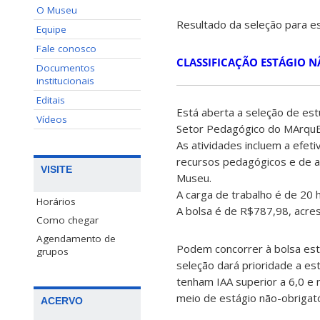
O Museu
Resultado da seleção para es
Equipe
Fale conosco
CLASSIFICAÇÃO ESTÁGIO N
Documentos
institucionais
Editais
Está aberta a seleção de es
Vídeos
Setor Pedagógico do MArquE
As atividades incluem a efet
recursos pedagógicos e de ac
VISITE
Museu.
A carga de trabalho é de 20
Horários
A bolsa é de R$787,98, acres
Como chegar
Agendamento de
Podem concorrer à bolsa est
grupos
seleção dará prioridade a es
tenham IAA superior a 6,0 e
meio de estágio não-obrigató
ACERVO