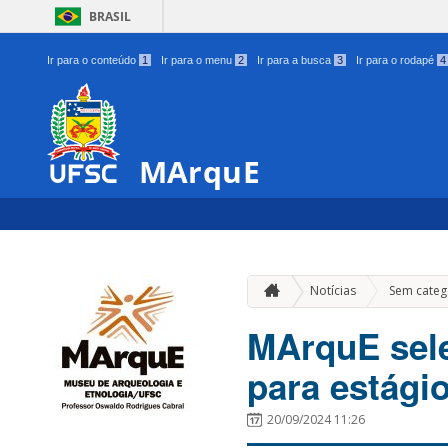
BRASIL
Ir para o conteúdo
1
Ir para o menu
2
Ir para a busca
3
Ir para o rodapé
4
MArquE
Notícias
Sem categ
MArquE sele
para estági
20/09/2024 11:26