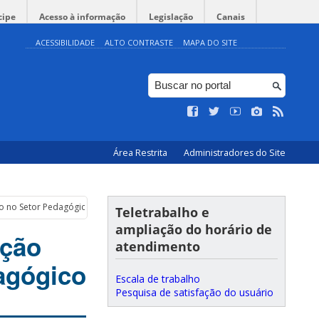
cipe
Acesso à informação
Legislação
Canais
ACESSIBILIDADE
ALTO CONTRASTE
MAPA DO SITE
Área Restrita
Administradores do Site
o no Setor Pedagógico
Teletrabalho e
ampliação do horário de
ação
atendimento
agógico
Escala de trabalho
Pesquisa de satisfação do usuário