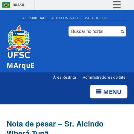
BRASIL
Simplifique!
ACESSIBILIDADE
ALTO CONTRASTE
MAPA DO SITE
Comunica BR
Participe
Acesso à informação
Legislação
MArquE
Canais
Área Restrita
Administradores do Site
MENU
Nota de pesar – Sr. Alcindo
Wherá Tupã