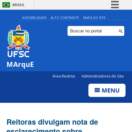
BRASIL
Simplifique!
ACESSIBILIDADE
ALTO CONTRASTE
MAPA DO SITE
Comunica BR
Participe
Acesso à informação
Legislação
MArquE
Canais
Área Restrita
Administradores do Site
MENU
Reitoras divulgam nota de
esclarecimento sobre