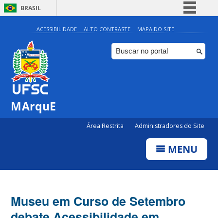
BRASIL
Simplifique!
ACESSIBILIDADE
ALTO CONTRASTE
MAPA DO SITE
Comunica BR
Participe
Acesso à informação
Legislação
MArquE
Canais
Área Restrita
Administradores do Site
MENU
Museu em Curso de Setembro
debate Acessibilidade em