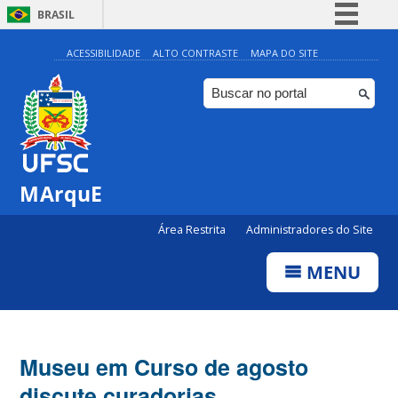
BRASIL
Simplifique!
ACESSIBILIDADE
ALTO CONTRASTE
MAPA DO SITE
Comunica BR
Participe
Acesso à informação
Legislação
MArquE
Canais
Área Restrita
Administradores do Site
MENU
Museu em Curso de agosto
discute curadorias