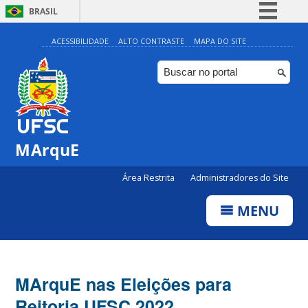
BRASIL
Simplifique!
ACESSIBILIDADE
ALTO CONTRASTE
MAPA DO SITE
Comunica BR
Participe
Acesso à informação
Legislação
MArquE
Canais
Área Restrita
Administradores do Site
MENU
MArquE nas Eleições para
Reitoria UFSC 2022