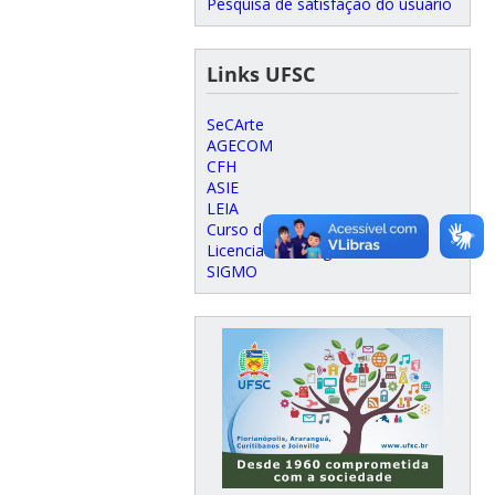
Pesquisa de satisfação do usuário
Links UFSC
SeCArte
AGECOM
CFH
ASIE
LEIA
Curso de Museologia
Licenciatura Indígena
SIGMO