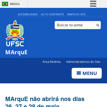
BRASIL
Simplifique!
ACESSIBILIDADE
ALTO CONTRASTE
MAPA DO SITE
Comunica BR
Participe
Acesso à informação
Legislação
MArquE
Canais
Área Restrita
Administradores do Site
MENU
MArquE não abrirá nos dias
26, 27 e 28 de maio