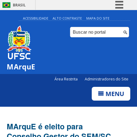
BRASIL
Simplifique!
ACESSIBILIDADE
ALTO CONTRASTE
MAPA DO SITE
Comunica BR
Participe
Acesso à informação
Legislação
MArquE
Canais
Área Restrita
Administradores do Site
MENU
MArquE é eleito para
Conselho Gestor do SEM/SC