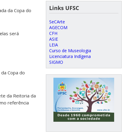
Links UFSC
dada da Copa do
SeCArte
AGECOM
CFH
elas será
ASIE
LEIA
Curso de Museologia
Licenciatura Indígena
SIGMO
a da Copa do
ete da Reitoria da
omo referência