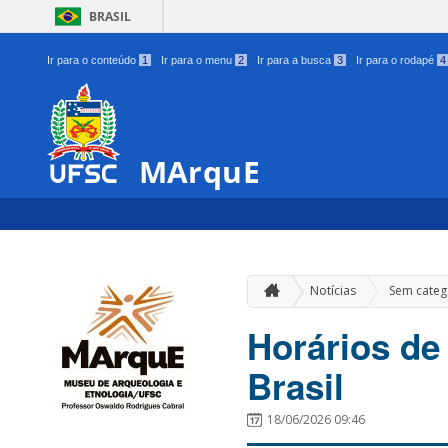
BRASIL
Ir para o conteúdo
1
Ir para o menu
2
Ir para a busca
3
Ir para o rodapé
4
MArquE
Notícias
Sem categ
Horários de
Brasil
18/06/2026 09:46