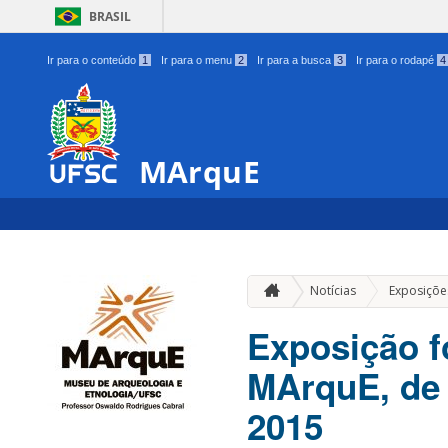
BRASIL
Ir para o conteúdo
1
Ir para o menu
2
Ir para a busca
3
Ir para o rodapé
4
MArquE
Notícias
Exposiçõe
Exposição f
MArquE, de 
2015