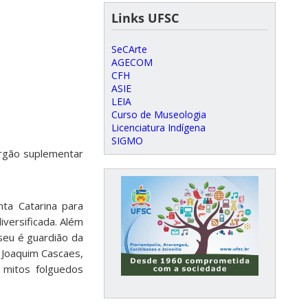
Links UFSC
SeCArte
AGECOM
CFH
ASIE
LEIA
Curso de Museologia
Licenciatura Indígena
SIGMO
órgão suplementar
ta Catarina para
iversificada. Além
seu é guardião da
n Joaquim Cascaes,
, mitos folguedos