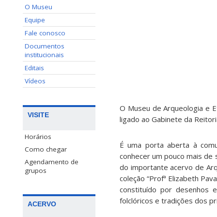
O Museu
Equipe
Fale conosco
Documentos
institucionais
Editais
Vídeos
O Museu de Arqueologia e E
VISITE
ligado ao Gabinete da Reitor
Horários
É uma porta aberta à comun
Como chegar
conhecer um pouco mais de sua
Agendamento de
do importante acervo de Arqu
grupos
coleção “Profª Elizabeth Pava
constituído por desenhos e 
folclóricos e tradições dos p
ACERVO