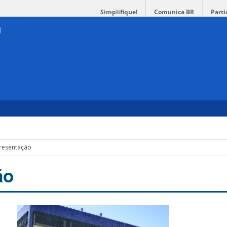
Simplifique!
Comunica BR
Parti
resentação
ão