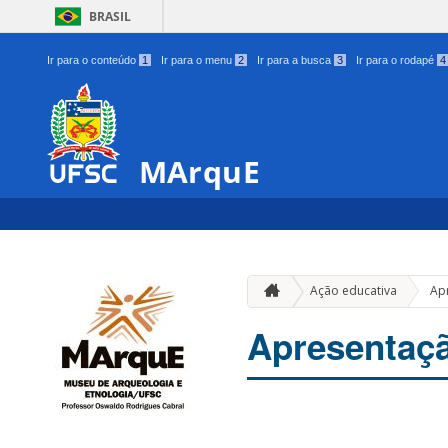
BRASIL
Ir para o conteúdo
1
Ir para o menu
2
Ir para a busca
3
Ir para o rodapé
4
MArquE
Ação educativa
Ap
Apresentaç