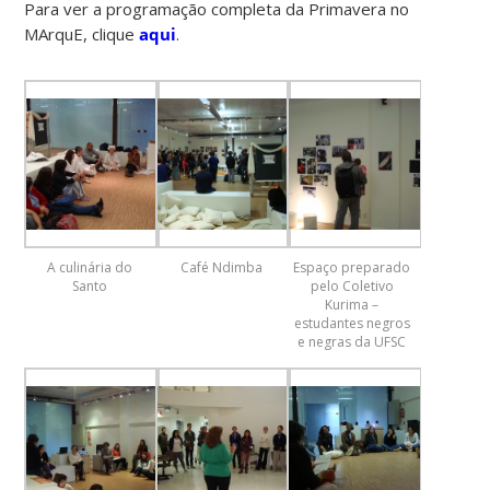
Para ver a programação completa da Primavera no
MArquE, clique
aqui
.
A culinária do
Café Ndimba
Espaço preparado
Santo
pelo Coletivo
Kurima –
estudantes negros
e negras da UFSC