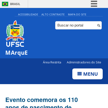
BRASIL
Simplifique!
ACESSIBILIDADE
ALTO CONTRASTE
MAPA DO SITE
Comunica BR
Participe
Acesso à informação
Legislação
MArquE
Canais
Área Restrita
Administradores do Site
MENU
Evento comemora os 110
anos de nascimento de