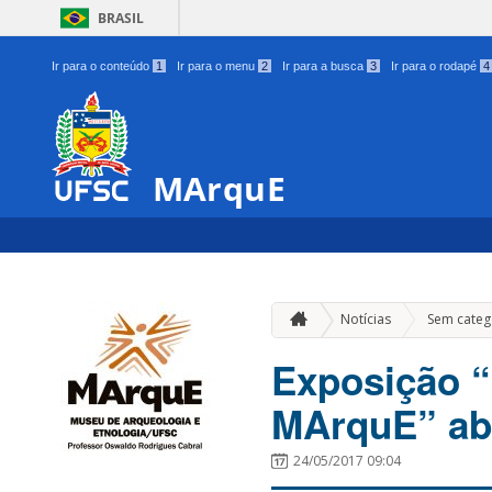
BRASIL
Ir para o conteúdo
1
Ir para o menu
2
Ir para a busca
3
Ir para o rodapé
4
MArquE
Notícias
Sem categ
Exposição “
MArquE” abe
24/05/2017 09:04