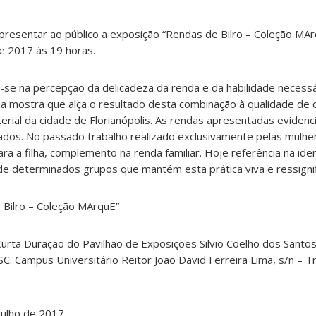
resentar ao público a exposição “Rendas de Bilro – Coleção MA
e 2017 às 19 horas.
-se na percepção da delicadeza da renda e da habilidade necessá
 mostra que alça o resultado desta combinação à qualidade de ob
erial da cidade de Florianópolis. As rendas apresentadas eviden
icados. No passado trabalho realizado exclusivamente pelas mulhe
ara a filha, complemento na renda familiar. Hoje referência na iden
de determinados grupos que mantém esta prática viva e ressignif
 Bilro – Coleção MArquE”
Curta Duração do Pavilhão de Exposições Silvio Coelho dos Sant
SC. Campus Universitário Reitor João David Ferreira Lima, s/n – T
julho de 2017