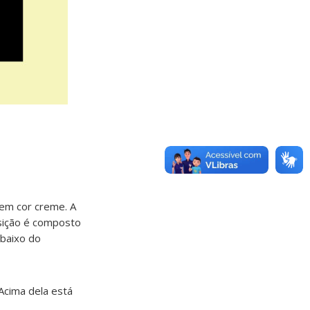
em cor creme. A
osição é composto
abaixo do
Acima dela está