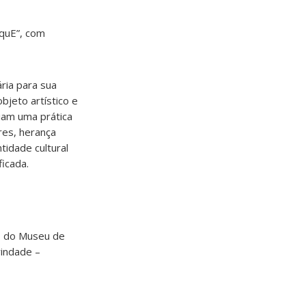
rquE”, com
ria para sua
jeto artístico e
ciam uma prática
res, herança
tidade cultural
icada.
os do Museu de
rindade –